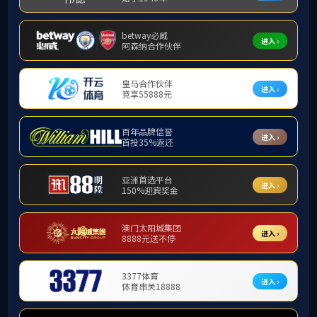
多选题后精准作答，相继为本队斩获50分，瞬间点燃全场激情，堪称“神级助
人才招聘
攻”。而“精诚合作”的风险题环节，则是策略与勇气的终极考验。10分、20分、
30分的题目背后，是团队的智慧博弈。供销中心队、乌达化工队在此上演戏剧
可持续发展
性一幕——启用“现场求助”特权，被指定观众的答案竟遭队员质疑：“我能不能
不同意他的答案？”引发全场爆笑，仿佛观众成了其他队伍的“卧底”，反转的
是，经过商量，供销中心、乌达化工队员均选择相信被求助者，结果却遗憾答
错，卧底身份似乎被“坐实”。即便如此，团队依然选择彼此信任——因为是一
个集体。经过激烈角逐，蒙西发电、蒙西电石、乌达发电、乌达必赢官网入口
网址、质计中心、后勤中心六支战队，凭借其过硬的脑力根基，成功晋级决
赛。
团队神力：默契无间的“终极考验”
决赛舞台设计别出心裁，将知识内核巧妙融入趣味关卡，极大考验团队的协作
与默契。
“自己画自己猜”秒变“灵魂画手鉴赏大会”。“绘画达人”手持作品亮相，引得评
委与观众笑声不断。当公司产品化作形态各异的小点与小圆、产业链凝为线条
交错的“图腾”、安全禁令转为抽象符号……队友间心照不宣的默契与灵光乍现
的智慧，令平日严肃的企业文化在笔尖流转间焕发鲜活生命力。当然也有队员
面对自己的画作发出灵魂拷问：“我这画的是啥？”主持人幽默回应：“要不你再
猜猜自己画的是啥？”引爆全场笑声。“谁是卧底”环节，直接上演“竞赛谍中
谍”。“平民”与“卧底”围绕相近词汇展开心理博弈。后勤中心的卧底成员凭借他
人描述的“这是红色的”“我们经常培训”“它有一根管连接”，成功猜出平民的词
汇“灭火器”，并巧妙隐藏自己的卧底词“消防栓”，转而去描述更接近正确内
容，以精准的策略配合让其卧底成功，精湛的“演技”被封为“决赛影帝”。“我的